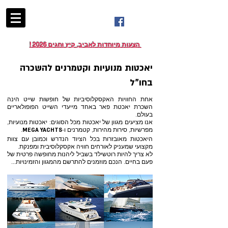
YACHTBiT
יאכטביט
! 2026 הצעות מיוחדות לאביב, קיץ וחגים
יאכטות מנועיות וקטמרנים להשכרה
בחו"ל
אחת החוויות האקסקלוסיביות של חופשות שייט הינה
השכרת יאכטת פאר באחד מייעדי השייט הפופולאריים
בעולם.
אנו מציעים מגוון של יאכטות מכל הסוגים: יאכטות מנועיות,
מפרשיות, סירות מהירות, קטמרנים ו-
.
MEGA YACHTS
היאכטות מאובזרות בכל הציוד הנדרש וכמובן עם צוות
מקצועי שמעניק לאורחים חוויה אקסקלוסיבית ומפנקת.
לא צריך להיות רוטשילד בשביל ליהנות מחופשה פרטית של
פעם בחיים.
הנכם מוזמנים להתרשם מהמגוון והזמינויות...