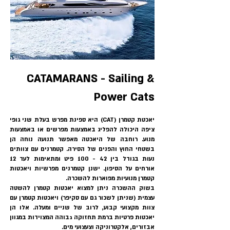
CATAMARANS - Sailing &
Power Cats
יאכטת קטמרן (CAT) היא ספינת מפרש בעלת שני גופי
ציפה היכולה להפליג באמצעות מפרשים או באמצעות
מנוע. רוחבה של היאכטה מאפשר תנועה נוחה הן
בשטחי החוץ והפנים של הסירה. קטמרנים עם צוותים
נעות בגודל בין 42 - 100 פיט ומתאימות לעד 12
אורחים על הסיפון. ישנן קטמרנים מפרשיות ויאכטות
קטמרן מנועיות מפוארות להשכרה.
בשוק ההשכרה ניתן למצוא יאכטות קטמרן להשטה
עצמית (שניתן לשכור גם עם סקיפר) ויאכטות קטמרן עם
צוות מקצועי קבוע, לרוב של שניים ומעלה. אלו הן
יאכטות פרטיות ברמת תחזוקה גבוהה המצוידות במגוון
אבזורים, אלקטרוניקה וצעצועי מים.