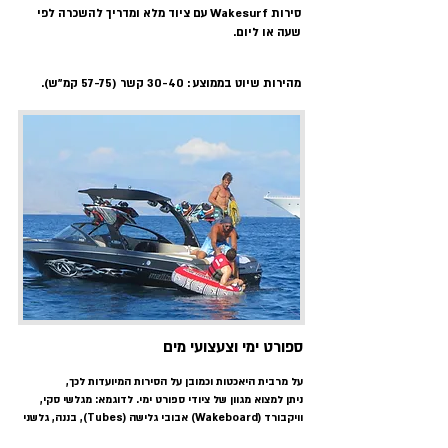
סירות Wakesurf עם ציוד מלא ומדריך להשכרה לפי
שעה או ליום.
מהירות שיוט בממוצע : 30-40 קשר (57-75 קמ"ש).
ספורט ימי וצעצועי מים
על מרבית היאכטות וכמובן על הסירות המיועדות לכך,
ניתן למצוא מגוון של ציודי ספורט ימי. לדוגמא: מגלשי סקי,
וויקבורד (Wakeboard) אבובי גלישה (Tubes), בננה, גלשני
SUP, ציוד שנרקול וצלילה, קיאקים, seabobs, אופנועי ים