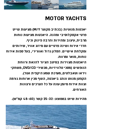
MOTOR YACHTS
יאכטות מנועיות (בכתיב מקוצר M/Y) מציעות שייט
פרטי אקסקלוסיבי ומהנה. היאכטות מציעות נוחות
מרבית, עיצוב ומהירות והרבה פינוק וכיף.
חדרי אירוח ושינה פרטיים עם מיזוג אוויר, שירותים
ומקלחת אישיים. הסלון גדול ואוורירי, בעל ספות אירוח
נוחות, מואר ומרווח.
היאכטות מצוידות במיטב הציוד להנאת ורווחת
הנופשים (מסכי טלוויזיות, מכשירי DVD/CD, משחקי
וידאו וטאבלטים, מערכת שמע היקפית ועוד).
הקפטן מנווט ונוהג ביאכטה, השף מכין ארוחות גורמה
וצוות אירוח מיומן עונה על כל הצרכים ורצונות
האורחים.
מהירות שיוט בממוצע : 25-32 קשר (48-60 קמ"ש).